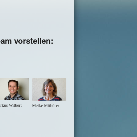
am vorstellen:
rkus Wilbert
Meike Mithöfer